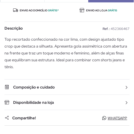
ENVIO AO DOMICÍLIO
GRÁTIS*
ENVIO AO LOJA
GRÁTIS
Descrição
Ref. :
452366467
Top recortado confeccionado na cor lima, com design ajustado tipo
crop que destaca a silhueta. Apresenta gola assimétrica com abertura
na frente que traz um toque moderno e feminino, além de alças finas
que equilibram sua estrutura. Ideal para combinar com shorts jeans e
tênis.
Composição e cuidado
Disponibilidade na loja
Compartilhe!
WHATSAPP