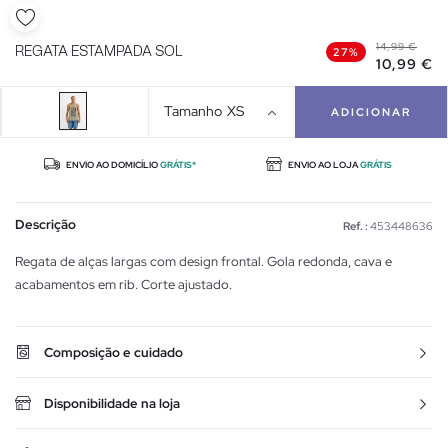
14,99 €
REGATA ESTAMPADA SOL
27%
10,99 €
Tamanho
XS
ADICIONAR
ENVIO AO DOMICÍLIO
GRÁTIS*
ENVIO AO LOJA
GRÁTIS
Descrição
Ref. :
453448636
Regata de alças largas com design frontal. Gola redonda, cava e
acabamentos em rib. Corte ajustado.
Composição e cuidado
Disponibilidade na loja