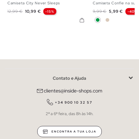
Camiseta City Never Sleeps
Camiseta Confie na sua
S
M
L
XL
XS
S
M
L
Preço normal
Preço
Preço normal
Preço
12,99 €
10,99 €
9,99 €
5,99 €
-15%
-40%
Verde
Off White
Contato e Ajuda
clientes@inside-shops.com
+34 900 10 32 57
2ª a 6ª feira, das 8h às 14h.
ENCONTRA A TUA LOJA