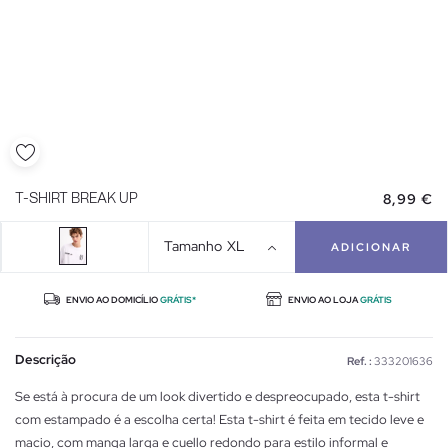
8,99 €
T-SHIRT BREAK UP
Tamanho
XL
ADICIONAR
ENVIO AO DOMICÍLIO
GRÁTIS*
ENVIO AO LOJA
GRÁTIS
Descrição
Ref. :
333201636
Se está à procura de um look divertido e despreocupado, esta t-shirt
com estampado é a escolha certa! Esta t-shirt é feita em tecido leve e
macio, com manga larga e cuello redondo para estilo informal e