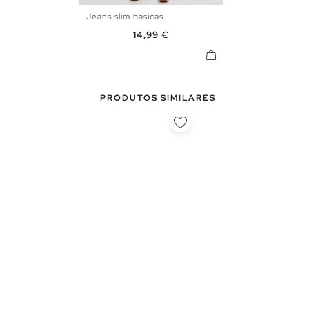
Jeans slim básicas
38
40
42
44
46
Preço
14,99 €
PRODUTOS SIMILARES