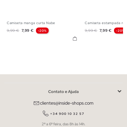
Camiseta manga curta Nabe
Camiseta estampada ros
XS
S
M
L
XL
XXL
XS
S
M
L
Preço normal
Preço
Preço normal
Preço
9,99 €
7,99 €
9,99 €
7,99 €
-20%
-20%
Contato e Ajuda
clientes@inside-shops.com
+34 900 10 32 57
2ª a 6ª feira, das 8h às 14h.