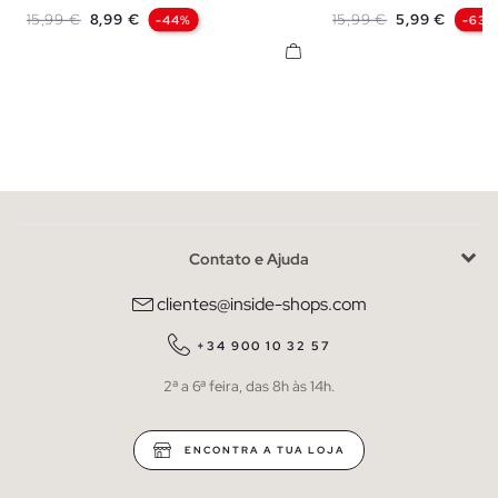
XS
S
M
L
XL
XS
S
M
Preço normal
Preço
Preço normal
Preço
15,99 €
8,99 €
15,99 €
5,99 €
-44%
-63%
Contato e Ajuda
clientes@inside-shops.com
+34 900 10 32 57
2ª a 6ª feira, das 8h às 14h.
ENCONTRA A TUA LOJA