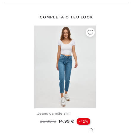
COMPLETA O TEU LOOK
Jeans da mãe slim
34
36
38
40
42
Preço normal
Preço
25,99 €
14,99 €
-42%