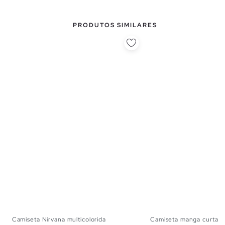
PRODUTOS SIMILARES
Camiseta Nirvana multicolorida
Camiseta manga curta...
XS
S
M
L
XL
XXL
XS
S
M
L