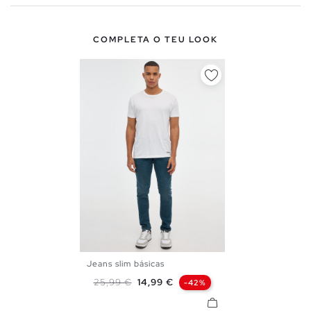
COMPLETA O TEU LOOK
Jeans slim básicas
38
40
42
44
46
Preço normal
Preço
25,99 €
14,99 €
-42%