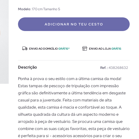
Modelo
: 170 cm Tamanho S
ADICIONAR NO TEU CESTO
ENVIO AO DOMICÍLIO
GRÁTIS*
ENVIO AO LOJA
GRÁTIS
Descrição
Ref. :
438268632
Ponha à prova o seu estilo com a última camisa da moda!
Estas tampas de pescoço de tripulação com impressão
gráfica são definitivamente a última tendência em desgaste
casual para a juventude. Feita com materiais de alta
qualidade, esta camisa é macia e confortável ao toque. A
silhueta quadrada da cultura dá um aspecto moderno e
arrojado à peça de vestuário. Se procura uma camisa que
combine com as suas calças favoritas, esta peça de vestuário
é perfeita para si - acessórios acessórios para criar o seu