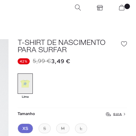
T-SHIRT DE NASCIMENTO
PARA SURFAR
5,99 €
3,49 €
42%
Lima
Tamanho
GUIA
XS
S
M
L