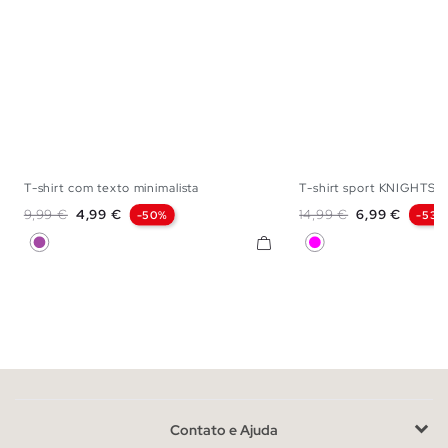
T-shirt com texto minimalista
T-shirt sport KNIGHTS
XS
S
M
L
XL
XS
S
M
L
Preço normal
Preço
Preço normal
Preço
9,99 €
4,99 €
14,99 €
6,99 €
-50%
-53%
Púrpura
Magenta
Contato e Ajuda