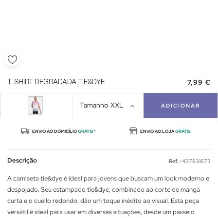
7,99 €
T-SHIRT DEGRADADA TIE&DYE
Tamanho
XXL
ADICIONAR
ENVIO AO DOMICÍLIO
GRÁTIS*
ENVIO AO LOJA
GRÁTIS
Descrição
Ref. :
437831673
A camiseta tie&dye é ideal para jovens que buscam um look moderno e
despojado. Seu estampado tie&dye, combinado ao corte de manga
curta e o cuello redondo, dão um toque inédito ao visual. Esta peça
versátil é ideal para usar em diversas situações, desde um passeio