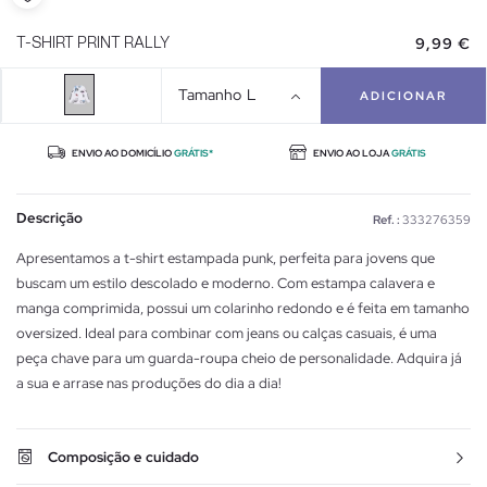
9,99 €
T-SHIRT PRINT RALLY
Tamanho
L
ADICIONAR
ENVIO AO DOMICÍLIO
GRÁTIS*
ENVIO AO LOJA
GRÁTIS
Descrição
Ref. :
333276359
Apresentamos a t-shirt estampada punk, perfeita para jovens que
buscam um estilo descolado e moderno. Com estampa calavera e
manga comprimida, possui um colarinho redondo e é feita em tamanho
oversized. Ideal para combinar com jeans ou calças casuais, é uma
peça chave para um guarda-roupa cheio de personalidade. Adquira já
a sua e arrase nas produções do dia a dia!
Composição e cuidado