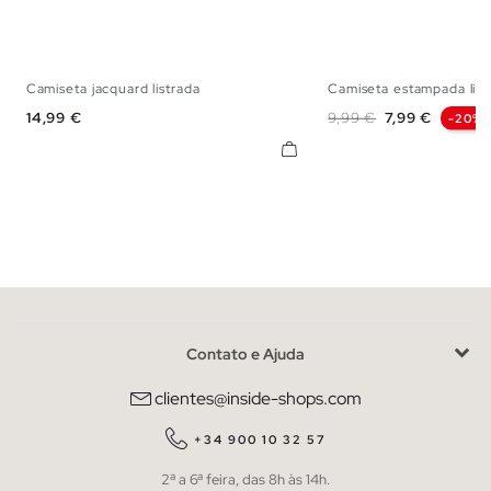
Camiseta jacquard listrada
Camiseta estampada life 
XS
S
M
L
XL
S
M
L
X
Preço
Preço normal
Preço
14,99 €
9,99 €
7,99 €
-20%
Contato e Ajuda
clientes@inside-shops.com
+34 900 10 32 57
2ª a 6ª feira, das 8h às 14h.