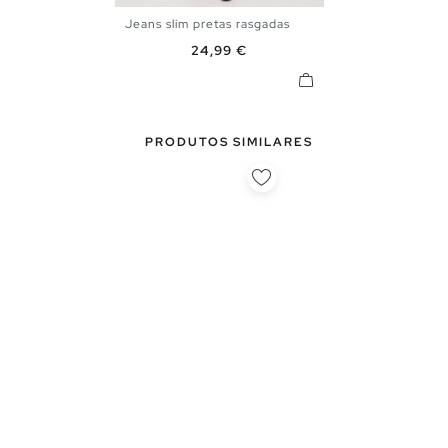
Jeans slim pretas rasgadas
36
38
40
42
44
46
Preço
24,99 €
48
PRODUTOS SIMILARES