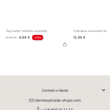
Top halter listrado canelado
Camiseta oversized listra
S
M
L
S
M
L
Preço normal
Preço
Preço
6,99 €
4,99 €
12,99 €
-29%
Contato e Ajuda
clientes@inside-shops.com
+34 900 10 32 57