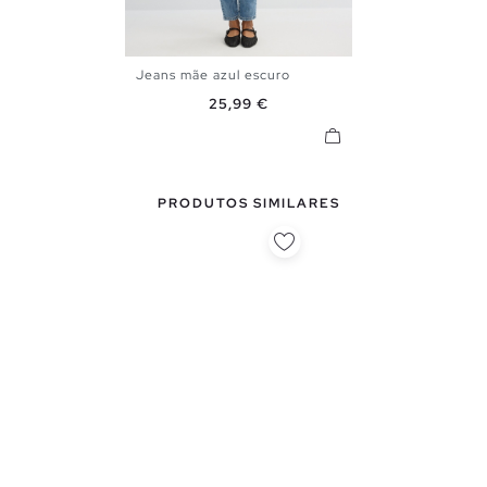
Jeans mãe azul escuro
34
36
38
40
42
44
Preço
25,99 €
PRODUTOS SIMILARES