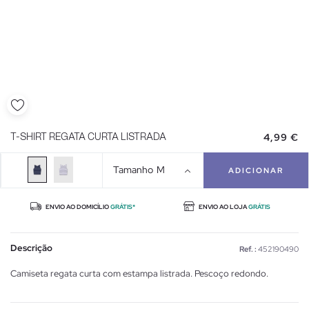
4,99 €
T-SHIRT REGATA CURTA LISTRADA
Tamanho
M
ADICIONAR
ENVIO AO DOMICÍLIO
GRÁTIS*
ENVIO AO LOJA
GRÁTIS
Descrição
Ref. :
452190490
Camiseta regata curta com estampa listrada. Pescoço redondo.