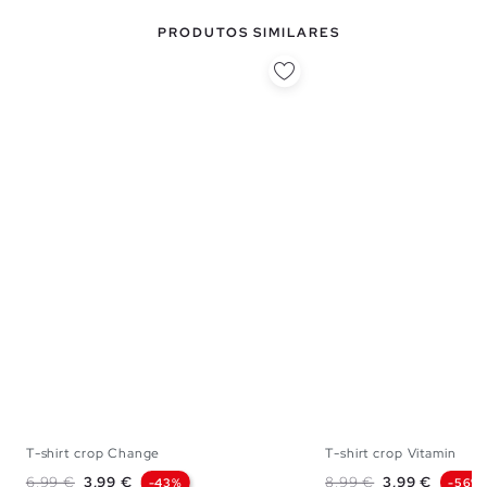
PRODUTOS SIMILARES
T-shirt crop Change
T-shirt crop Vitamin
XS
S
M
L
XS
S
M
Preço normal
Preço
Preço normal
Preço
6,99 €
3,99 €
8,99 €
3,99 €
-43%
-56%