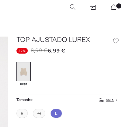
TOP AJUSTADO LUREX
8,99 €
6,99 €
22%
Bege
Tamanho
GUIA
S
M
L