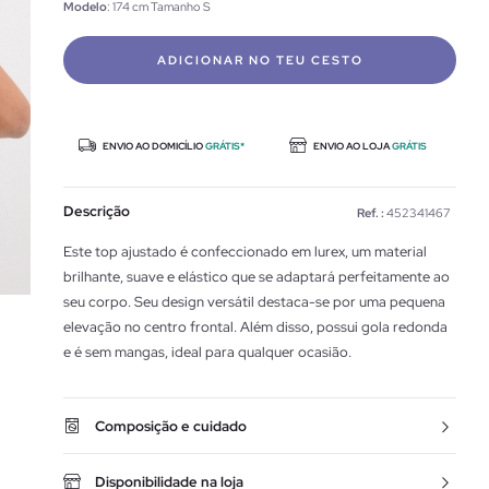
Modelo
: 174 cm Tamanho S
ADICIONAR NO TEU CESTO
ENVIO AO DOMICÍLIO
GRÁTIS*
ENVIO AO LOJA
GRÁTIS
Descrição
Ref. :
452341467
Este top ajustado é confeccionado em lurex, um material
brilhante, suave e elástico que se adaptará perfeitamente ao
seu corpo. Seu design versátil destaca-se por uma pequena
elevação no centro frontal. Além disso, possui gola redonda
e é sem mangas, ideal para qualquer ocasião.
Composição e cuidado
Disponibilidade na loja