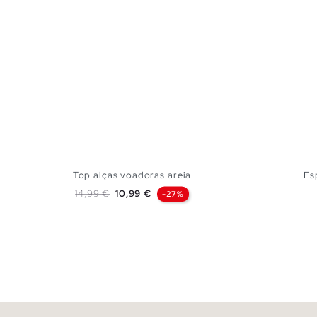
Top alças voadoras areia
Es
Preço normal
Preço
14,99 €
10,99 €
-27%
ADICIONAR NO TEU CESTO
XS
S
M
L
XL