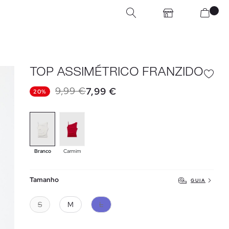
TOP ASSIMÉTRICO FRANZIDO
9,99 €
7,99 €
20%
Branco
Carmim
Tamanho
GUIA
S
M
L