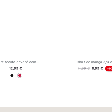
irt tecido devoré com...
T-shirt de manga 3/4 c
Preço
Preço normal
Preço
12,99 €
14,99 €
8,99 €
-4
Preto
Granada
ADICIONAR NO TEU CESTO
ADICIONAR NO TEU 
S
M
L
XL
S
M
L
X