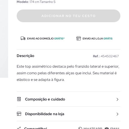
Modelo
: 174 cm Tamanho S
ADICIONAR NO TEU CESTO
ENVIO AO DOMICÍLIO
GRÁTIS*
ENVIO AO LOJA
GRÁTIS
Descrição
Ref. :
454502467
Este top assimétrico destaca pelo franzido lateral e superior,
assim como pelas diferentes alças que inclui. Seu material é
elástico e se adapta à figura.
Composição e cuidado
Disponibilidade na loja
Compartilhe!