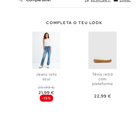
WHATSAPP
EMAIL
COMPLETA O TEU LOOK
Jeans reto
Tênis retrô
azul
com
plataforma
Preço normal
Preço
25,99 €
ADICIONAR
ADICIONAR
21,99 €
Preço
22,99 €
-15%
NO TEU
NO TEU
CESTO
CESTO
34
36
36
37
38
40
38
39
42
44
40