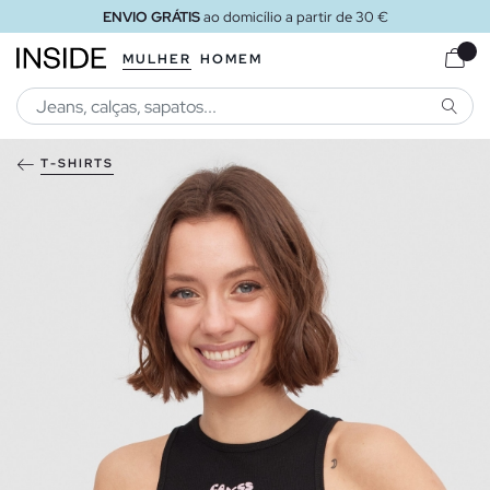
ENVIO GRÁTIS
ao domicílio a partir de 30 €
MULHER
HOMEM
PESQU
T-SHIRTS