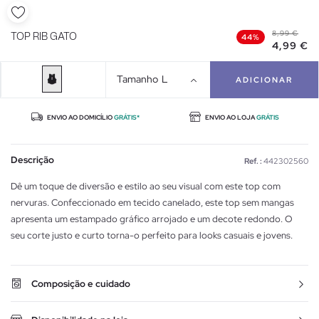
8,99 €
TOP RIB GATO
44%
4,99 €
Tamanho
L
ADICIONAR
ENVIO AO DOMICÍLIO
GRÁTIS*
ENVIO AO LOJA
GRÁTIS
Descrição
Ref. :
442302560
Dê um toque de diversão e estilo ao seu visual com este top com
nervuras. Confeccionado em tecido canelado, este top sem mangas
apresenta um estampado gráfico arrojado e um decote redondo. O
seu corte justo e curto torna-o perfeito para looks casuais e jovens.
Composição e cuidado