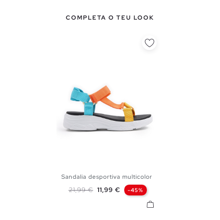
COMPLETA O TEU LOOK
Sandalia desportiva multicolor
35
36
37
38
39
40
Preço normal
Preço
21,99 €
11,99 €
-45%
41