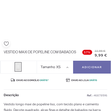
22,99 €
VESTIDO MAXI DE POPELINE COM BABADOS
57%
9,99 €
Tamanho
XS
ADICIONAR
ENVIO AO DOMICÍLIO
GRÁTIS*
ENVIO AO LOJA
GRÁTIS
Descrição
Ref. :
468781916
Vestido longo maxi de popeline liso, com tecido plano e caimento
fluido. Decote quadrado, alças finas e detalhe de babados na barra.