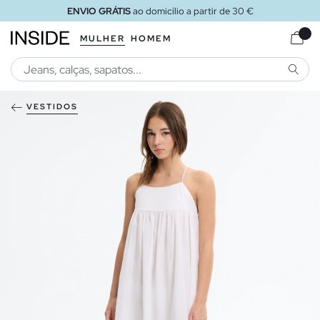
ENVIO GRÁTIS
ao domicílio a partir de 30 €
MULHER
HOMEM
PESQU
VESTIDOS