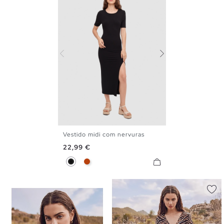
Vestido midi com nervuras
S
M
L
Preço
22,99 €
Preto
Vermelho Mineral