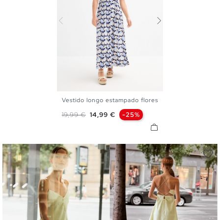
Vestido longo estampado flores
XS
S
M
L
XL
Preço normal
Preço
19,99 €
14,99 €
-25%