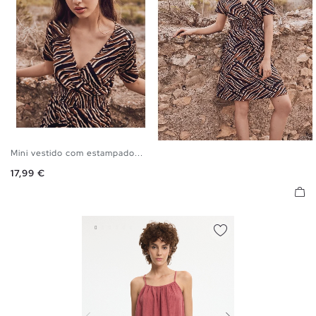
Mini vestido com estampado...
S
M
L
Preço
17,99 €