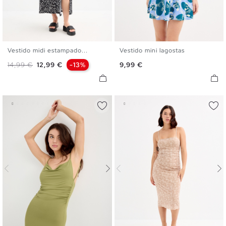
Vestido midi estampado...
Vestido mini lagostas
XS
S
M
L
XL
XS
S
M
L
Preço normal
Preço
Preço
14,99 €
12,99 €
-13%
9,99 €