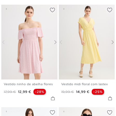
Vestido ninho de abelha flores
Vestido midi floral com lastex
XS
S
M
L
XS
S
M
L
Preço normal
Preço
Preço normal
Preço
17,99 €
12,99 €
-28%
19,99 €
14,99 €
-25%