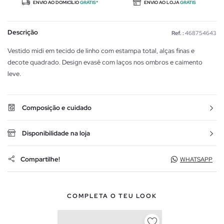
ENVIO AO DOMICÍLIO
GRÁTIS*
ENVIO AO LOJA
GRÁTIS
Descrição
Ref. :
468754643
Vestido midi em tecido de linho com estampa total, alças finas e
decote quadrado. Design evasê com laços nos ombros e caimento
leve.
Composição e cuidado
Disponibilidade na loja
Compartilhe!
WHATSAPP
COMPLETA O TEU LOOK