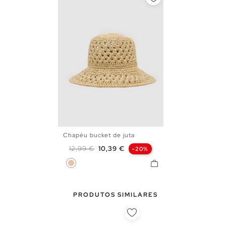
Chapéu bucket de juta
U
Preço normal
Preço
12,99 €
10,39 €
-20%
Bege
PRODUTOS SIMILARES