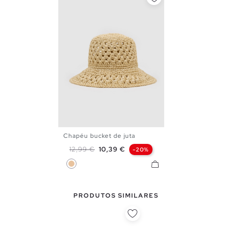
Chapéu bucket de juta
U
Preço normal
Preço
12,99 €
10,39 €
-20%
Bege
PRODUTOS SIMILARES