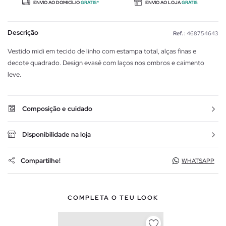
ENVIO AO DOMICÍLIO
GRÁTIS*
ENVIO AO LOJA
GRÁTIS
Descrição
Ref. :
468754643
Vestido midi em tecido de linho com estampa total, alças finas e
decote quadrado. Design evasê com laços nos ombros e caimento
leve.
Composição e cuidado
Disponibilidade na loja
Compartilhe!
WHATSAPP
COMPLETA O TEU LOOK