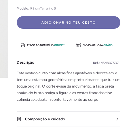
Modelo
: 172 cm Tamanho S
ADICIONAR NO TEU CESTO
ENVIO AO DOMICÍLIO
GRÁTIS*
ENVIO AO LOJA
GRÁTIS
Descrição
Ref. :
454807537
Este vestido curto com alças finas ajustáveis e decote em V
tem uma estampa geométrica em preto e branco que traz um
toque original. O corte evasê dá movimento, a faixa preta
abaixo do busto realça a figura e as costas franzidas tipo
colmeia se adaptam confortavelmente ao corpo.
Composição e cuidado