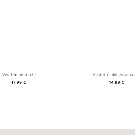
Vestido mini tule
Vestido mini estamp
Preço
Preço
17,99 €
14,99 €
ADICIONAR NO TEU CESTO
ADICIONAR NO TEU 
XS
S
M
L
XS
S
M
L