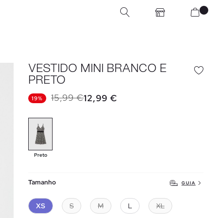
VESTIDO MINI BRANCO E
PRETO
15,99 €
12,99 €
19%
Preto
Tamanho
GUIA
XS
S
M
L
XL