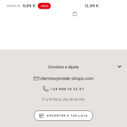
S
M
L
XS
S
M
Preço normal
Preço
Preço
19,99 €
11,99 €
12,99 €
-40%
Contato e Ajuda
clientes@inside-shops.com
+34 900 10 32 57
2ª a 6ª feira, das 8h às 14h.
ENCONTRA A TUA LOJA