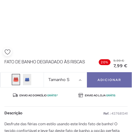
9,99 €
FATO DE BANHO DEGRADADO ÀS RISCAS
20%
7,99 €
Tamanho
S
ADICIONAR
ENVIO AO DOMICÍLIO
GRÁTIS*
ENVIO AO LOJA
GRÁTIS
Descrição
Ref. :
437681341
Desfrute das férias com estilo usando este lindo fato de banho! O
tecido confortável e leve faz deste fato de banho a opção perfeita