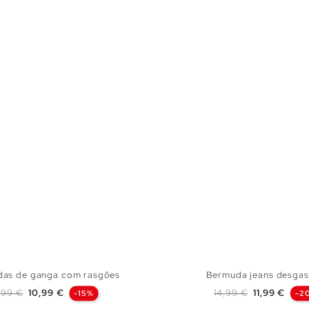
as de ganga com rasgões
Bermuda jeans desga
eço normal
Preço
Preço normal
Preço
,99 €
10,99 €
14,99 €
11,99 €
-15%
-2