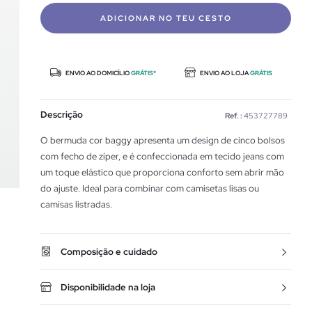
ADICIONAR NO TEU CESTO
ENVIO AO DOMICÍLIO
GRÁTIS*
ENVIO AO LOJA
GRÁTIS
Descrição
Ref. :
453727789
O bermuda cor baggy apresenta um design de cinco bolsos
com fecho de zíper, e é confeccionada em tecido jeans com
um toque elástico que proporciona conforto sem abrir mão
do ajuste. Ideal para combinar com camisetas lisas ou
camisas listradas.
Composição e cuidado
Disponibilidade na loja