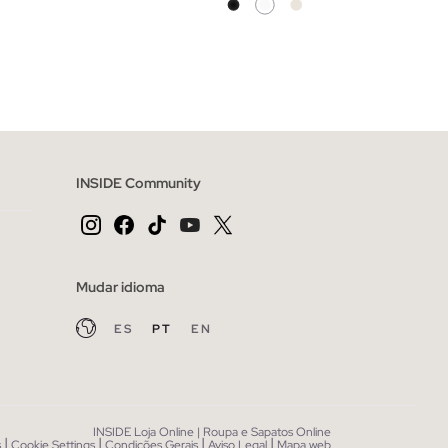
CESTO
ADICIONAR NO TEU CESTO
44
46
36
38
40
42
44
46
48
INSIDE Community
Mudar idioma
ES
PT
EN
INSIDE Loja Online | Roupa e Sapatos Online
|
|
|
|
s
Cookie Settings
Condições Gerais
Aviso Legal
Mapa web