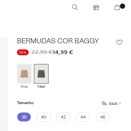
BERMUDAS COR BAGGY
22,99 €
14,99 €
35%
Bege
Cáqui
Tamanho
GUIA
38
40
42
44
46