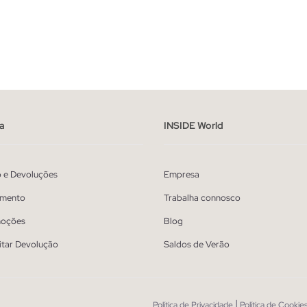
ADICIONAR NO TEU CESTO
ADICIONAR NO TEU 
40
42
44
46
36
38
40
42
a
INSIDE World
o e Devoluções
Empresa
mento
Trabalha connosco
oções
Blog
itar Devolução
Saldos de Verão
|
Política de Privacidade
Política de Cookie