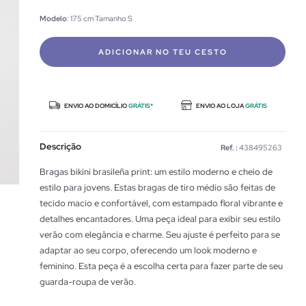
Modelo
: 175 cm Tamanho S
ADICIONAR NO TEU CESTO
ENVIO AO DOMICÍLIO
GRÁTIS*
ENVIO AO LOJA
GRÁTIS
Descrição
Ref. :
438495263
Bragas bikini brasileña print: um estilo moderno e cheio de
estilo para jovens. Estas bragas de tiro médio são feitas de
tecido macio e confortável, com estampado floral vibrante e
detalhes encantadores. Uma peça ideal para exibir seu estilo
verão com elegância e charme. Seu ajuste é perfeito para se
adaptar ao seu corpo, oferecendo um look moderno e
feminino. Esta peça é a escolha certa para fazer parte de seu
guarda-roupa de verão.