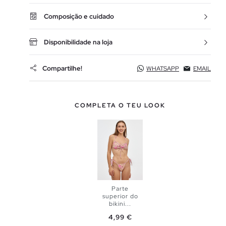
Composição e cuidado
Disponibilidade na loja
Compartilhe!
WHATSAPP
EMAIL
COMPLETA O TEU LOOK
Parte
superior do
ADICIONAR
bikini...
Preço
4,99 €
NO TEU