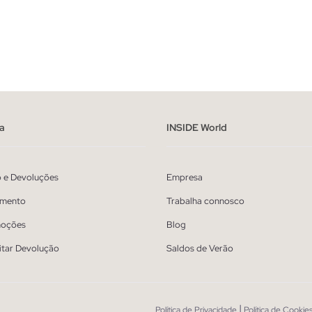
ADICIONAR NO TEU CESTO
ADICIONAR NO TEU 
S
M
L
XL
S
M
L
X
a
INSIDE World
o e Devoluções
Empresa
mento
Trabalha connosco
oções
Blog
itar Devolução
Saldos de Verão
|
Política de Privacidade
Política de Cookie