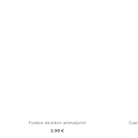
Fundos de bikini animalprint
Cuen
Preço
3,99 €