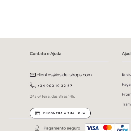
ADICIONAR NO TEU CESTO
S
M
L
XL
Contato e Ajuda
Ajud
clientes@inside-shops.com
Envi
Paga
+34 900 10 32 57
Prom
2ª a 6ª feira, das 8h às 14h.
Tram
ENCONTRA A TUA LOJA
Pagamento seguro