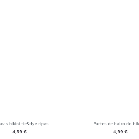
cas bikini tie&dye ripas
Partes de baixo do biki
Preço
Preço
4,99 €
4,99 €