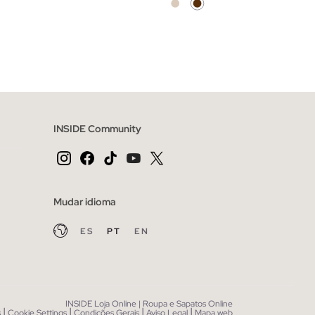
CESTO
ADICIONAR NO TEU CESTO
L
S
M
L
XL
INSIDE Community
Mudar idioma
ES
PT
EN
INSIDE Loja Online | Roupa e Sapatos Online
|
|
|
|
s
Cookie Settings
Condições Gerais
Aviso Legal
Mapa web