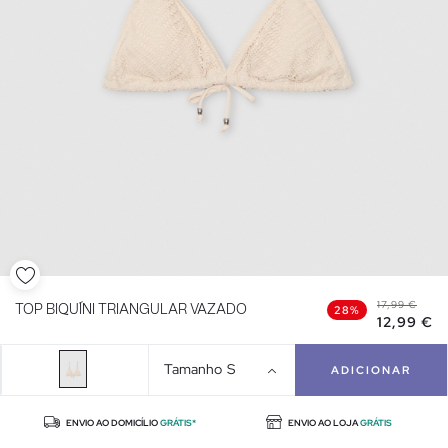
17,99 €
TOP BIQUÍNI TRIANGULAR VAZADO
28%
12,99 €
Tamanho
S
ADICIONAR
ENVIO AO DOMICÍLIO
GRÁTIS*
ENVIO AO LOJA
GRÁTIS