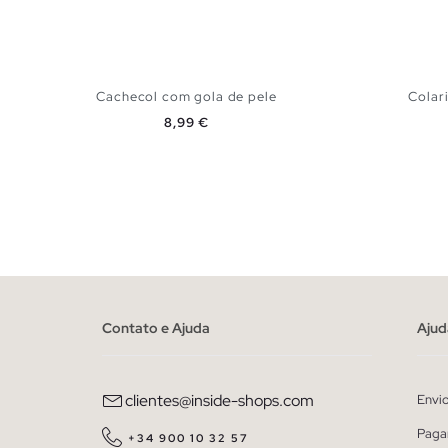
Cachecol com gola de pele
Colar
Preço
8,99 €
ADICIONAR NO TEU CESTO
U
Contato e Ajuda
Ajud
clientes@inside-shops.com
Envi
Paga
+34 900 10 32 57