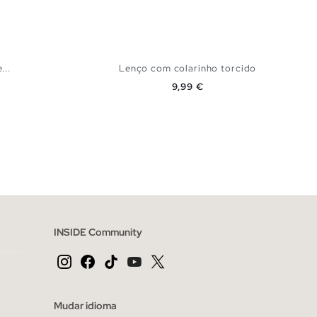
...
Lenço com colarinho torcido
Preço
9,99 €
CESTO
ADICIONAR NO TEU CESTO
U
INSIDE Community
Mudar idioma