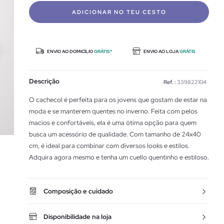
ADICIONAR NO TEU CESTO
ENVIO AO DOMICÍLIO
GRÁTIS*
ENVIO AO LOJA
GRÁTIS
Descrição
Ref. :
339822104
O cachecol é perfeita para os jovens que gostam de estar na
moda e se manterem quentes no inverno. Feita com pelos
macios e confortáveis, ela é uma ótima opção para quem
busca um acessório de qualidade. Com tamanho de 24x40
cm, é ideal para combinar com diversos looks e estilos.
Adquira agora mesmo e tenha um cuello quentinho e estiloso.
Composição e cuidado
Disponibilidade na loja