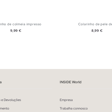
inho de colmeia impresso
Colarinho de pele de
Preço
Preço
9,99 €
8,99 €
ADICIONAR NO TEU CESTO
ADICIONAR NO TEU 
U
U
a
INSIDE World
o e Devoluções
Empresa
mento
Trabalha connosco