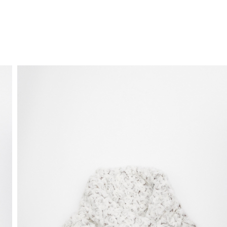
ENVIO GRÁTIS
ao domicílio a partir de 30 €