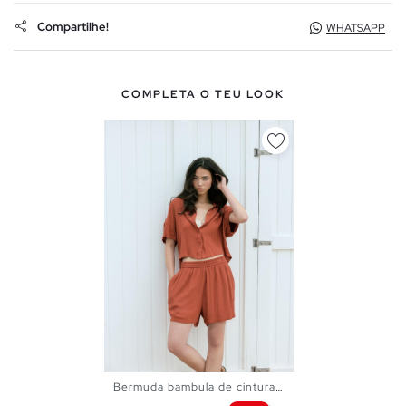
Compartilhe!
WHATSAPP
COMPLETA O TEU LOOK
Bermuda bambula de cintura...
XS
S
M
L
XL