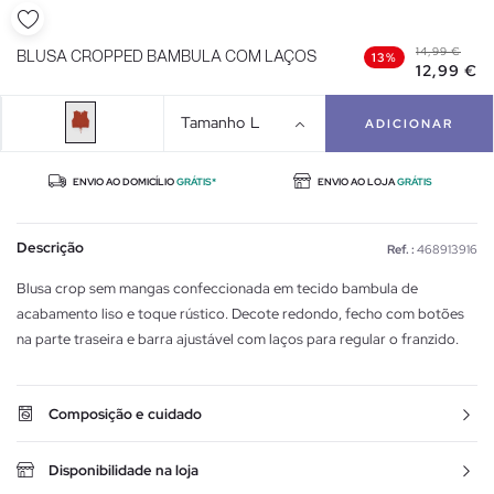
14,99 €
BLUSA CROPPED BAMBULA COM LAÇOS
13%
12,99 €
Tamanho
L
ADICIONAR
ENVIO AO DOMICÍLIO
GRÁTIS*
ENVIO AO LOJA
GRÁTIS
Descrição
Ref. :
468913916
Blusa crop sem mangas confeccionada em tecido bambula de
acabamento liso e toque rústico. Decote redondo, fecho com botões
na parte traseira e barra ajustável com laços para regular o franzido.
Composição e cuidado
Disponibilidade na loja