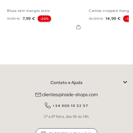
Blusa sem mangas areia
Camisa cropped manga c
XS
S
M
L
XL
S
M
Preço normal
Preço
Preço normal
Preço
9,99 €
7,99 €
16,99 €
14,99 €
-20%
-12
Contato e Ajuda
clientes@inside-shops.com
+34 900 10 32 57
2ª a 6ª feira, das 8h às 14h.