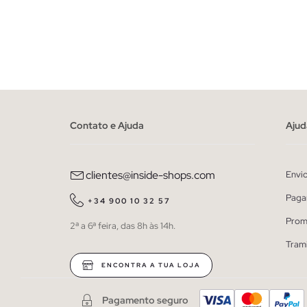
ADICIONAR NO TEU CESTO
S
M
L
XL
Contato e Ajuda
Ajud
clientes@inside-shops.com
Envi
Paga
+34 900 10 32 57
Prom
2ª a 6ª feira, das 8h às 14h.
Tram
ENCONTRA A TUA LOJA
Pagamento seguro