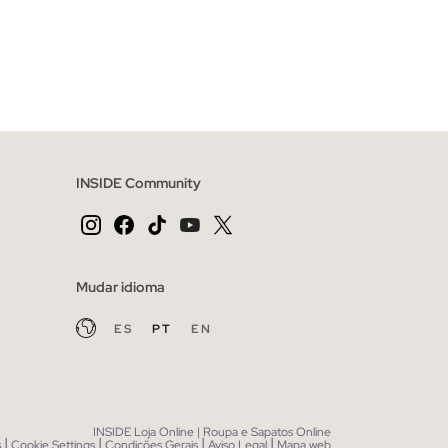
CESTO
ADICIONAR NO TEU CESTO
XXL
XS
S
M
L
XL
INSIDE Community
Mudar idioma
ES
PT
EN
INSIDE Loja Online | Roupa e Sapatos Online
|
|
|
|
s
Cookie Settings
Condições Gerais
Aviso Legal
Mapa web