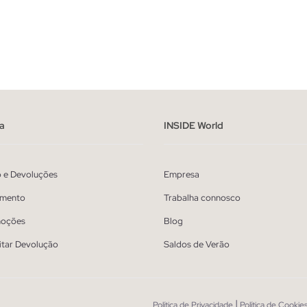
ADICIONAR NO TEU CESTO
ADICIONAR NO TEU 
S
M
L
XL
S
M
L
XL
a
INSIDE World
o e Devoluções
Empresa
mento
Trabalha connosco
oções
Blog
itar Devolução
Saldos de Verão
|
Política de Privacidade
Política de Cookie