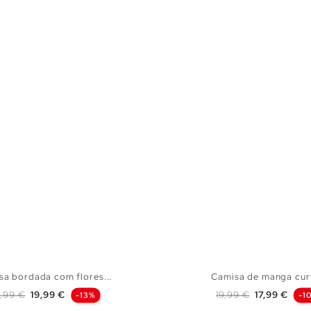
sa bordada com flores...
Camisa de manga curt
eço normal
Preço
Preço normal
Preço
,99 €
19,99 €
19,99 €
17,99 €
-13%
-1