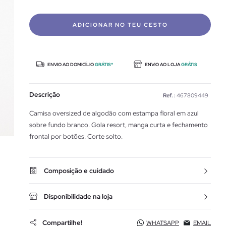
ADICIONAR NO TEU CESTO
ENVIO AO DOMICÍLIO
GRÁTIS*
ENVIO AO LOJA
GRÁTIS
Descrição
Ref. :
467809449
Camisa oversized de algodão com estampa floral em azul
sobre fundo branco. Gola resort, manga curta e fechamento
frontal por botões. Corte solto.
Composição e cuidado
Disponibilidade na loja
Compartilhe!
WHATSAPP
EMAIL