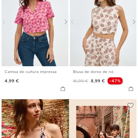
Camisa de cultura impressa
Blusa de dorso de nó
XS
S
M
L
S
M
L
Preço
Preço normal
Preço
4,99 €
16,99 €
8,99 €
-47%