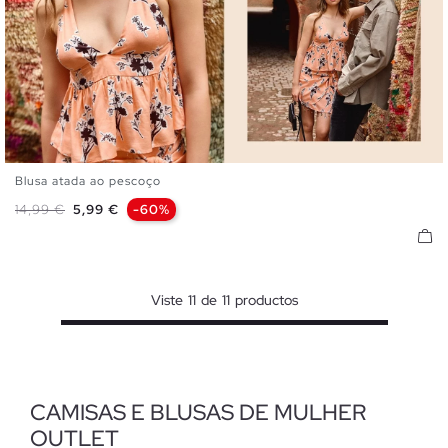
Blusa atada ao pescoço
S
M
L
Preço normal
Preço
14,99 €
5,99 €
-60%
Viste
11
de
11
productos
CAMISAS E BLUSAS DE MULHER
OUTLET