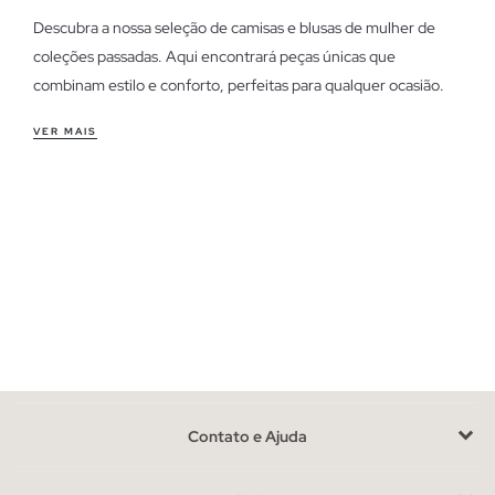
Descubra a nossa seleção de camisas e blusas de mulher de
coleções passadas. Aqui encontrará peças únicas que
combinam estilo e conforto, perfeitas para qualquer ocasião.
Esta categoria foi criada para lhe oferecer moda de qualidade a
VER MAIS
preços especiais.
Características das camisas e blusas de mulher outlet
As nossas camisas e blusas destacam-se pela variedade de
cortes e estilos. Desde blusas fluidas que se adaptam à sua
silhueta, até camisas estruturadas ideais para um look mais
formal. O conforto é essencial, com tecidos suaves que a
acompanham durante todo o dia, seja no escritório ou numa
saída casual.
Aproveite as últimas unidades em camisas e blusas de
mulher
Contato e Ajuda
Com disponibilidade limitada, estas peças são uma
oportunidade para adicionar peças versáteis ao seu guarda-