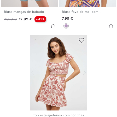
Blusa mangas de babado
Blusa favo de mel com...
S
M
L
S
M
L
Preço
7,99 €
Preço normal
Preço
21,99 €
12,99 €
-41%
Lilás
Top estalajadeiros com conchas