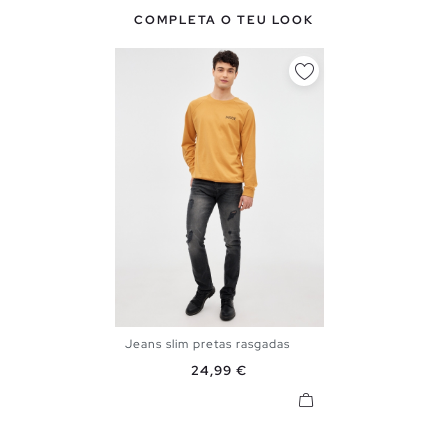
COMPLETA O TEU LOOK
Jeans slim pretas rasgadas
36
38
40
42
44
46
Preço
24,99 €
48