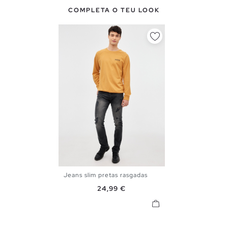
COMPLETA O TEU LOOK
Jeans slim pretas rasgadas
36
38
40
42
44
46
Preço
24,99 €
48