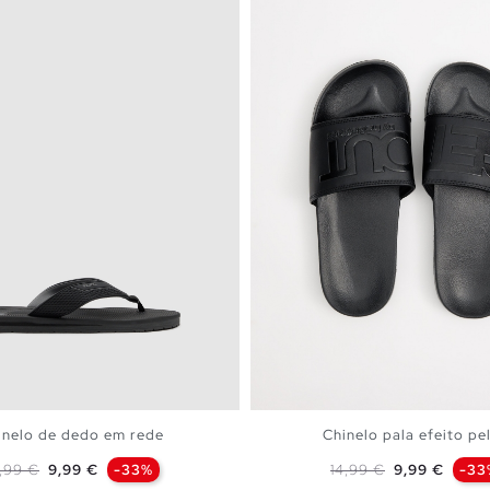
inelo de dedo em rede
Chinelo pala efeito pel
reço normal
Preço
Preço normal
Preço
4,99 €
9,99 €
-33%
14,99 €
9,99 €
-33