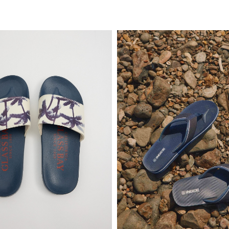
ADICIONAR NO TEU CESTO
ADICIONAR NO TEU C
41
42
43
44
45
39
40
41
42
43