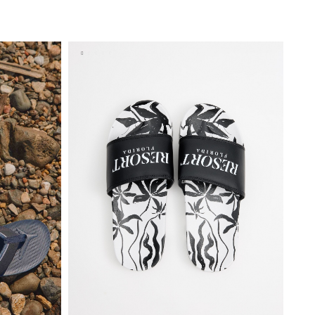
ESTO
ADICIONAR NO TEU CESTO
44
45
40
41
42
43
44
45