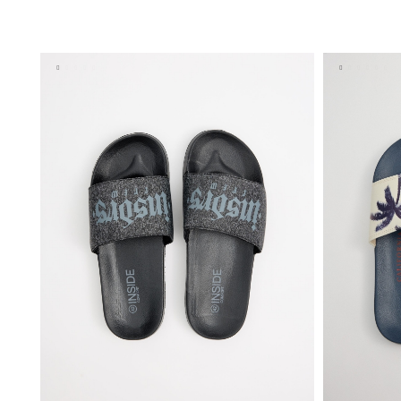
ADICIONAR NO TEU CESTO
40
41
42
43
44
45
40