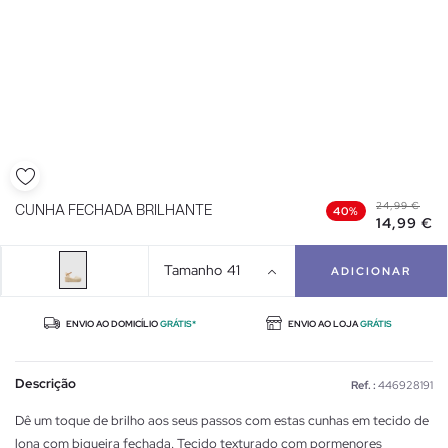
24,99 €
CUNHA FECHADA BRILHANTE
40%
14,99 €
Tamanho
41
ADICIONAR
ENVIO AO DOMICÍLIO
GRÁTIS*
ENVIO AO LOJA
GRÁTIS
Descrição
Ref. :
446928191
Dê um toque de brilho aos seus passos com estas cunhas em tecido de
lona com biqueira fechada. Tecido texturado com pormenores