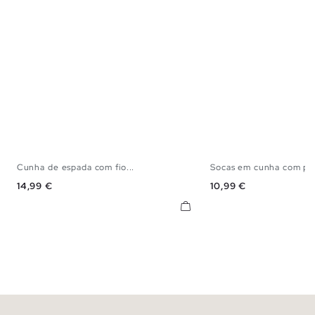
Cunha de espada com fio...
Socas em cunha com pá.
35
36
37
38
39
40
41
36
37
38
3
Preço
Preço
14,99 €
10,99 €