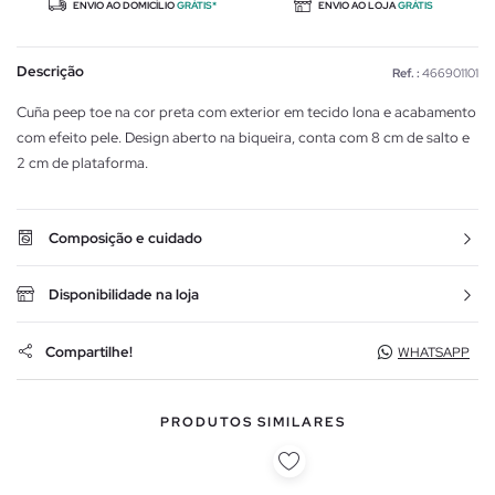
ENVIO AO DOMICÍLIO
GRÁTIS*
ENVIO AO LOJA
GRÁTIS
Descrição
Ref. :
466901101
Cuña peep toe na cor preta com exterior em tecido lona e acabamento
com efeito pele. Design aberto na biqueira, conta com 8 cm de salto e
2 cm de plataforma.
Composição e cuidado
Disponibilidade na loja
Compartilhe!
WHATSAPP
PRODUTOS SIMILARES