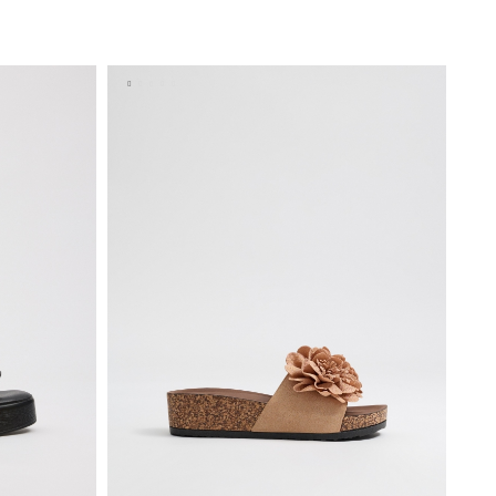
ESTO
ADICIONAR NO TEU CESTO
40
36
37
38
39
40