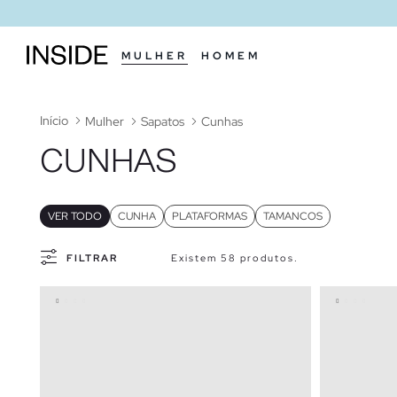
MULHER
HOMEM
Início
Mulher
Sapatos
Cunhas
CUNHAS
VER TODO
CUNHA
PLATAFORMAS
TAMANCOS
FILTRAR
Existem 58 produtos.