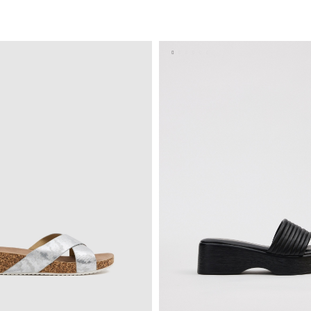
ADICIONAR NO TEU CESTO
ADICIONAR NO TEU C
37
38
39
40
36
37
38
39