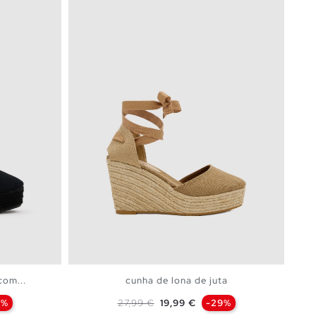
com...
cunha de lona de juta
Preço normal
Preço
9%
27,99 €
19,99 €
-29%