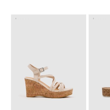
ADICIONAR NO TEU CESTO
36
37
38
39
40
36