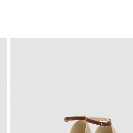
ENVIO GRÁTIS
ao domicílio a partir de 30 €