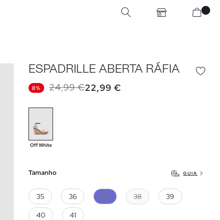
ESPADRILLE ABERTA RÁFIA
24,99 €
22,99 €
8%
Off White
Tamanho
GUIA
35
36
37
38
39
40
41