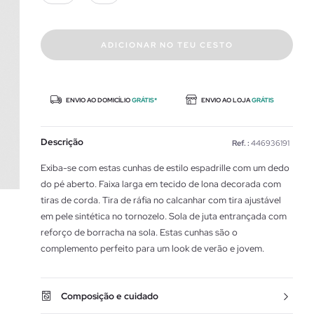
ADICIONAR NO TEU CESTO
ENVIO AO DOMICÍLIO
GRÁTIS*
ENVIO AO LOJA
GRÁTIS
Descrição
Ref. :
446936191
Exiba-se com estas cunhas de estilo espadrille com um dedo
do pé aberto. Faixa larga em tecido de lona decorada com
tiras de corda. Tira de ráfia no calcanhar com tira ajustável
em pele sintética no tornozelo. Sola de juta entrançada com
reforço de borracha na sola. Estas cunhas são o
complemento perfeito para um look de verão e jovem.
Composição e cuidado