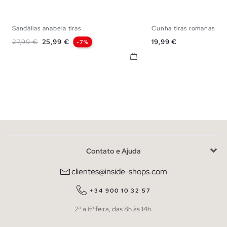
Sandálias anabela tiras...
Cunha tiras romanas
35
36
37
38
39
40
41
35
36
37
38
Preço normal
Preço
Preço
27,99 €
25,99 €
19,99 €
-7%
Contato e Ajuda
clientes@inside-shops.com
+34 900 10 32 57
2ª a 6ª feira, das 8h às 14h.