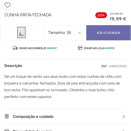
24,99 €
CUNHA RÁFIA FECHADA
20%
19,99 €
Tamanho
36
ADICIONAR
ENVIO AO DOMICÍLIO
GRÁTIS*
ENVIO AO LOJA
GRÁTIS
Descrição
Ref. :
446926190
Dê um toque de verão aos seus looks com estas cunhas de ráfia com
biqueira e calcanhar fechados. Sola de juta entrançada com sola de
borracha. Fita ajustável no tornozelo. Obtenha o look boho-chic
perfeito com estes sapatos.
Composição e cuidado