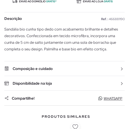
ENVIO AO DOMICÍLIO
GRÁTIS*
ENVIO AO LOJA
GRÁTIS
Descrição
Ref. :
466881190
Sandália bio cunha tipo dedo com acabamento brilhante e detalhes
decorativos. Confeccionada em tecido microfibra, incorpora uma
cunha de 5 cm de salto juntamente com uma sola de borracha que
completa o seu design. Palmilha e base bio em efeito cortiça.
Composição e cuidado
Disponibilidade na loja
Compartilhe!
WHATSAPP
PRODUTOS SIMILARES