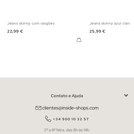
Jeans skinny com rasgões
Jeans skinny azul claro
36
38
40
42
44
46
36
38
40
42
Preço
Preço
22,99 €
25,99 €
Contato e Ajuda
clientes@inside-shops.com
+34 900 10 32 57
2ª a 6ª feira, das 8h às 14h.