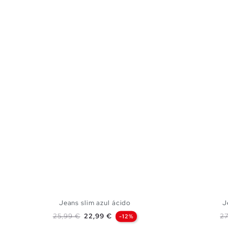
Jeans slim azul ácido
J
Preço normal
Preço
Pr
25,99 €
22,99 €
27
-12%