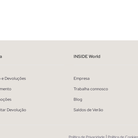
ADICIONAR NO TEU CESTO
ADICIONAR NO TEU 
40
42
44
46
48
36
38
40
42
44
a
INSIDE World
o e Devoluções
Empresa
mento
Trabalha connosco
oções
Blog
itar Devolução
Saldos de Verão
|
Política de Privacidade
Política de Cookie