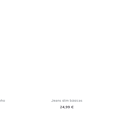
nho
Jeans slim básicas
Preço
24,99 €