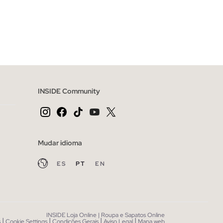
CESTO
ADICIONAR NO TEU CESTO
46
48
36
38
40
42
44
46
48
INSIDE Community
Mudar idioma
ES
PT
EN
INSIDE Loja Online | Roupa e Sapatos Online
|
|
|
|
s
Cookie Settings
Condições Gerais
Aviso Legal
Mapa web