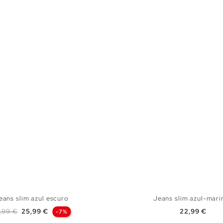
eans slim azul escuro
Jeans slim azul-mari
eço normal
Preço
Preço
,99 €
25,99 €
22,99 €
-7%