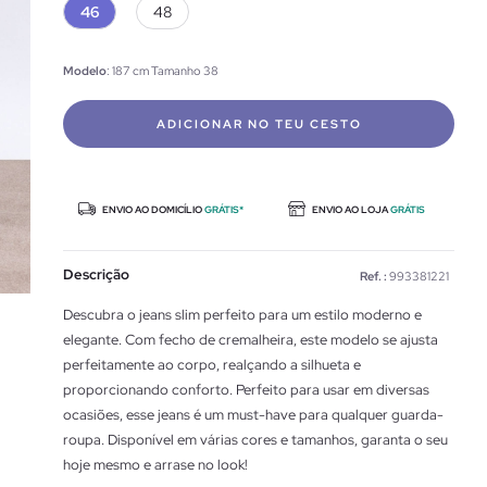
46
48
Modelo
: 187 cm Tamanho 38
ADICIONAR NO TEU CESTO
ENVIO AO DOMICÍLIO
GRÁTIS*
ENVIO AO LOJA
GRÁTIS
Descrição
Ref. :
993381221
Descubra o jeans slim perfeito para um estilo moderno e
elegante. Com fecho de cremalheira, este modelo se ajusta
perfeitamente ao corpo, realçando a silhueta e
proporcionando conforto. Perfeito para usar em diversas
ocasiões, esse jeans é um must-have para qualquer guarda-
roupa. Disponível em várias cores e tamanhos, garanta o seu
hoje mesmo e arrase no look!