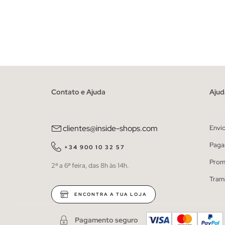
ADICIONAR NO TEU CESTO
36
38
40
42
44
46
48
36
38
Contato e Ajuda
Ajud
clientes@inside-shops.com
Envi
Paga
+34 900 10 32 57
Prom
2ª a 6ª feira, das 8h às 14h.
Tram
ENCONTRA A TUA LOJA
Pagamento seguro