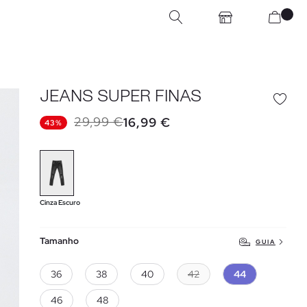
JEANS SUPER FINAS
29,99 €
16,99 €
43%
Cinza Escuro
Tamanho
GUIA
36
38
40
42
44
46
48