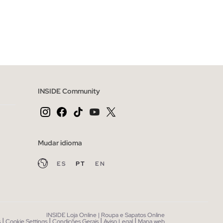
CESTO
ADICIONAR NO TEU CESTO
46
48
36
38
40
42
44
46
48
INSIDE Community
Mudar idioma
ES
PT
EN
INSIDE Loja Online | Roupa e Sapatos Online
|
|
|
|
s
Cookie Settings
Condições Gerais
Aviso Legal
Mapa web