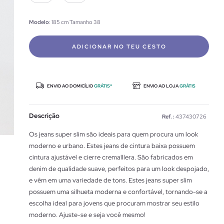
Modelo
: 185 cm Tamanho 38
ADICIONAR NO TEU CESTO
ENVIO AO DOMICÍLIO
GRÁTIS*
ENVIO AO LOJA
GRÁTIS
Descrição
Ref. :
437430726
Os jeans super slim são ideais para quem procura um look
moderno e urbano. Estes jeans de cintura baixa possuem
cintura ajustável e cierre cremalllera. São fabricados em
denim de qualidade suave, perfeitos para um look despojado,
e vêm em uma variedade de tons. Estes jeans super slim
possuem uma silhueta moderna e confortável, tornando-se a
escolha ideal para jovens que procuram mostrar seu estilo
moderno. Ajuste-se e seja você mesmo!