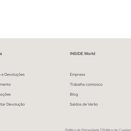
ADICIONAR NO TEU CESTO
ADICIONAR NO TEU 
40
42
44
46
48
36
38
40
42
44
a
INSIDE World
o e Devoluções
Empresa
mento
Trabalha connosco
oções
Blog
itar Devolução
Saldos de Verão
|
Política de Privacidade
Política de Cookie