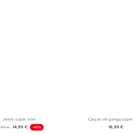
Jeans super slim
Calças de ganga super 
eço normal
Preço
Preço
,99 €
14,99 €
16,99 €
-40%