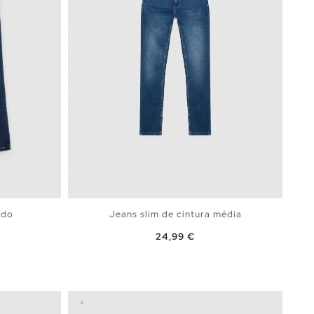
ado
Jeans slim de cintura média
Preço
24,99 €
ESTO
ADICIONAR NO TEU CESTO
36
38
40
42
44
46
44
46
48