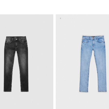
ADICIONAR NO TEU C
ADICIONAR NO TEU CESTO
8
40
42
44
46
36
38
40
42
48