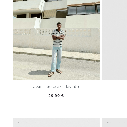
Jeans loose azul lavado
Preço
29,99 €
ADICIONAR NO TEU CESTO
36
38
40
42
44
46
36
3