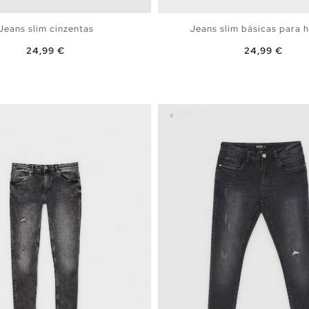
Jeans slim cinzentas
Jeans slim básicas para
Preço
Preço
24,99 €
24,99 €
ADICIONAR NO TEU CESTO
ADICIONAR NO TEU C
8
40
42
44
46
36
38
40
42
48
48