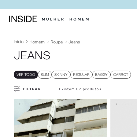
MULHER
HOMEM
Início
Homem
Roupa
Jeans
JEANS
VER TODO
SLIM
SKINNY
REGULAR
BAGGY
CARROT
FILTRAR
Existem 62 produtos.