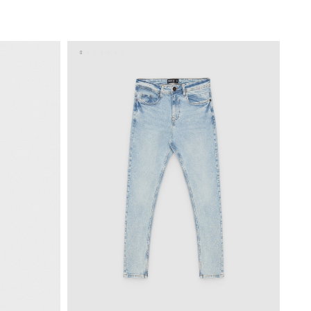
ESTO
ADICIONAR NO TEU CESTO
36
38
40
42
44
46
44
46
48