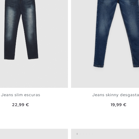
Jeans slim escuras
Jeans skinny desgast
Preço
Preço
22,99 €
19,99 €
ADICIONAR NO TEU CESTO
ADICIONAR NO TEU C
8
40
42
44
46
36
38
40
42