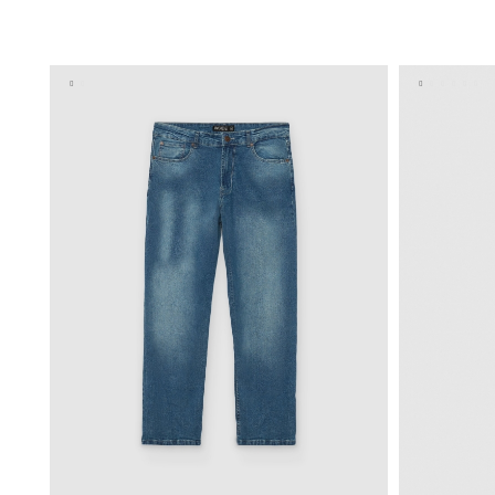
ADICIONAR NO TEU CESTO
36
38
40
42
44
46
36
3
48