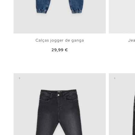
Calças jogger de ganga
Jea
Preço
29,99 €
ADICIONAR NO TEU CESTO
XS
S
M
L
XL
36
3