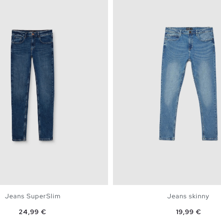
Jeans SuperSlim
Jeans skinny
Preço
Preço
24,99 €
19,99 €