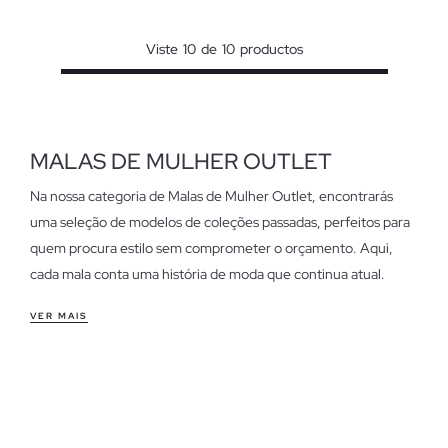
Viste
10
de
10
productos
MALAS DE MULHER OUTLET
Na nossa categoria de Malas de Mulher Outlet, encontrarás
uma seleção de modelos de coleções passadas, perfeitos para
quem procura estilo sem comprometer o orçamento. Aqui,
cada mala conta uma história de moda que continua atual.
Características das malas de mulher outlet
VER MAIS
Desde práticas malas a tiracolo para o dia a dia até elegantes
malas de mão para ocasiões especiais, cada peça oferece
conforto e versatilidade. Os materiais e designs são pensados
para se adaptarem ao teu ritmo, seja no escritório ou num fim
de semana descontraído.