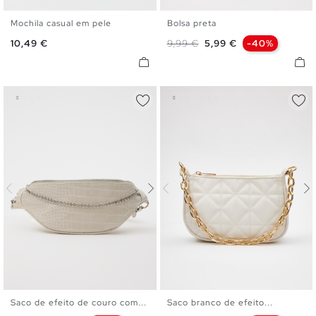
Mochila casual em pele
Bolsa preta
U
U
Preço
Preço normal
Preço
10,49 €
9,99 €
5,99 €
-40%
Saco de efeito de couro com...
Saco branco de efeito...
U
U