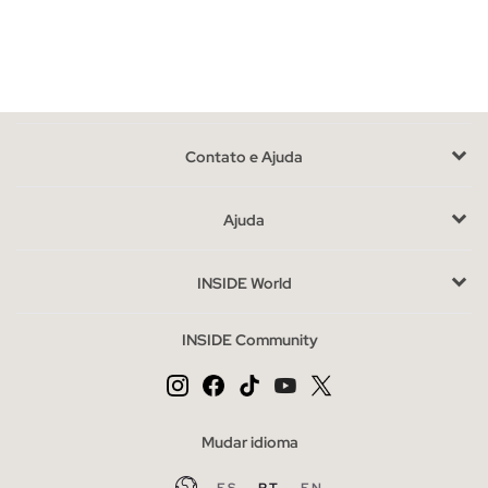
Aproveita as últimas unidades em malas de mulher
Com disponibilidade limitada, estas malas são uma
oportunidade para encontrar aquele complemento que se
encaixa com o teu estilo pessoal. Ao escolher, considera o
Contato e Ajuda
tamanho e o uso que lhe darás: uma mala maior para o trabalho
ou uma compacta para saídas informais.
Ajuda
Compra malas de mulher baratas sem abdicar do estilo
O outlet é a opção ideal para adquirir malas a preços especiais,
INSIDE World
sem sacrificar o design. Completa o teu look com outros
acessórios da nossa loja, como lenços ou cintos, e desfruta de
INSIDE Community
um guarda-roupa variado e atual.
Mudar idioma
ES
PT
EN