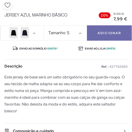
9,99 €
JERSEY AZUL MARINHO BÁSICO
20%
7,99 €
Tamanho
S
ADICIONAR
ENVIO AO DOMICÍLIO
GRÁTIS*
ENVIO AO LOJA
GRÁTIS
Descrição
Ref. :
437742669
Este jersey de base será um salto obrigatório no seu guarda-roupa. O
seu tecido de malha adapta-se ao seu corpo para lhe dar conforto e
estilo numa só peça. Manga comprida e pescoço em V em tom azul-
marinho é ideal para combinar com as suas calças de ganga ou calças
favoritas. Não desista da moda e do estilo, adquira este saltador
básico!
Composição e cuidado