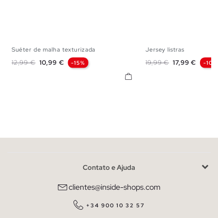
Suéter de malha texturizada
Jersey listras
S
M
L
S
M
L
Preço normal
Preço
Preço normal
Preço
12,99 €
10,99 €
19,99 €
17,99 €
-15%
-10%
Contato e Ajuda
clientes@inside-shops.com
+34 900 10 32 57