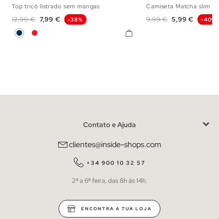
Top tricô listrado sem mangas
Camiseta Matcha slim
S
M
L
XS
S
M
Preço normal
Preço
Preço normal
Preço
12,99 €
7,99 €
9,99 €
5,99 €
-38%
-40%
Azul Marinho
Coral
Contato e Ajuda
clientes@inside-shops.com
+34 900 10 32 57
2ª a 6ª feira, das 8h às 14h.
ENCONTRA A TUA LOJA