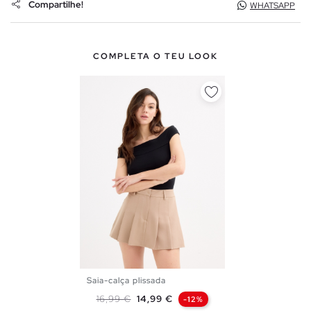
Compartilhe!
WHATSAPP
COMPLETA O TEU LOOK
Saia-calça plissada
XS
S
M
L
XL
Preço normal
Preço
16,99 €
14,99 €
-12%