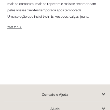
mais se compram, mais se repetem e mais se recomendam
pelas nossas clientes temporada após temporada.
Uma seleção que inclui
t-shirts
,
vestidos
,
calças
,
jeans
,
sweatshirts
,
saias
e
casacos
. Tanto básicos de guarda-roupa
VER MAIS
como peças de tendência que já conquistaram o seu lugar
entre as favoritas. Roupa de mulher confortável, fácil de
combinar e pensada para o dia a dia.
A categoria atualiza-se com o que mais se vende em cada
momento, refletindo sempre as tendências reais da
temporada. Se queres acertar na tua próxima compra de roupa
de mulher online, esta é a melhor seleção por onde começar.
Contato e Ajuda
Ajuda