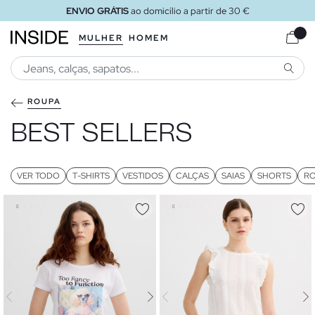
ENVIO GRÁTIS
ao loja
MULHER
HOMEM
PESQU
ROUPA
BEST SELLERS
VER TODO
T-SHIRTS
VESTIDOS
CALÇAS
SAIAS
SHORTS
RO