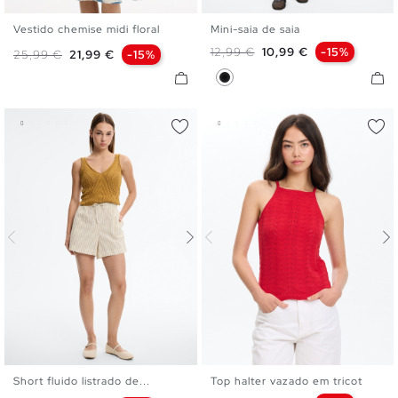
Vestido chemise midi floral
Mini-saia de saia
XS
S
M
L
XS
S
M
L
Preço normal
Preço
12,99 €
10,99 €
-15%
Preço normal
Preço
25,99 €
21,99 €
-15%
Preto
Short fluido listrado de...
Top halter vazado em tricot
XS
S
M
L
XL
XS
S
M
L