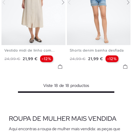
Vestido midi de linho com...
Shorts denim bainha desfiada
XS
S
M
L
36
38
40
42
44
Preço normal
Preço
Preço normal
Preço
24,99 €
21,99 €
-12%
24,99 €
21,99 €
-12%
Viste
18
de
18
productos
ROUPA DE MULHER MAIS VENDIDA
Aqui encontras a roupa de mulher mais vendida: as peças que