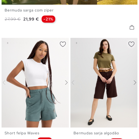
Bermuda sarga com zíper
36
38
40
42
44
Preço normal
Preço
27,99 €
21,99 €
-21%
Short felpa Waves
Bermudas sarja algodão
XS
S
M
L
38
40
42
44