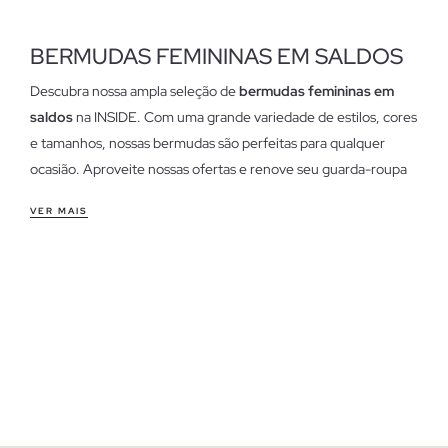
BERMUDAS FEMININAS EM SALDOS
Descubra nossa ampla seleção de
bermudas femininas em
saldos
na INSIDE. Com uma grande variedade de estilos, cores
e tamanhos, nossas bermudas são perfeitas para qualquer
ocasião. Aproveite nossas ofertas e renove seu guarda-roupa
com as últimas tendências em moda jovem. Encontre desde
VER MAIS
modelos casuais até opções mais elegantes, todas com a
qualidade que nos caracteriza.
Características das nossas bermudas femininas em saldos
Nossas
bermudas femininas em saldos
são confeccionadas
com materiais de alta qualidade, como algodão e misturas de
tecidos que garantem conforto e durabilidade. A costura é
precisa e os padrões são projetados para oferecer um ajuste
perfeito. Dispomos de uma variedade de modelos que incluem
desde cortes clássicos até designs mais modernos, garantindo