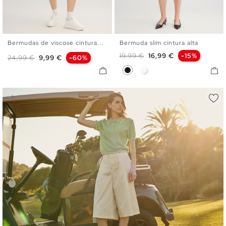
Bermudas de viscose cintura...
Bermuda slim cintura alta
XS
S
M
L
XL
36
38
40
42
44
Preço normal
Preço
19,99 €
16,99 €
-15%
Preço normal
Preço
24,99 €
9,99 €
-60%
Preto
Branco