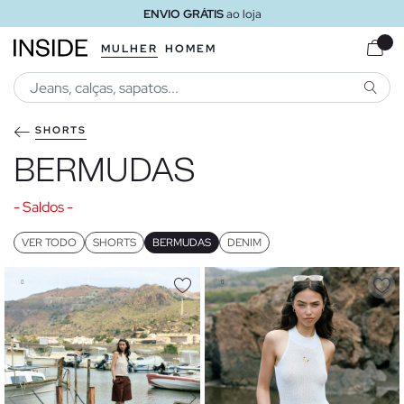
ENVIO GRÁTIS
ao loja
MULHER
HOMEM
PESQU
SHORTS
BERMUDAS
- Saldos -
VER TODO
SHORTS
BERMUDAS
DENIM