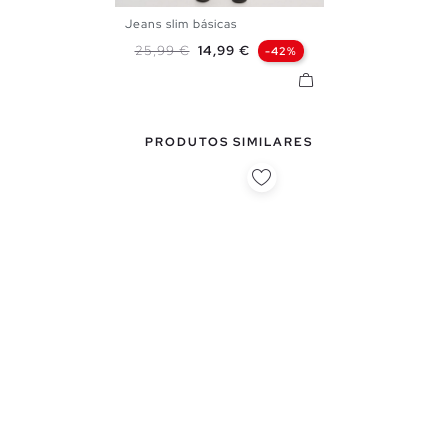
Jeans slim básicas
38
40
42
44
46
Preço normal
Preço
25,99 €
14,99 €
-42%
PRODUTOS SIMILARES