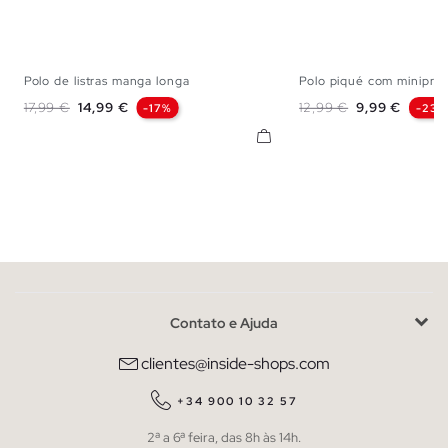
Polo de listras manga longa
Polo piqué com miniprin
S
M
L
XL
S
M
L
X
Preço normal
Preço
Preço normal
Preço
17,99 €
14,99 €
12,99 €
9,99 €
-17%
-23%
Contato e Ajuda
clientes@inside-shops.com
+34 900 10 32 57
2ª a 6ª feira, das 8h às 14h.