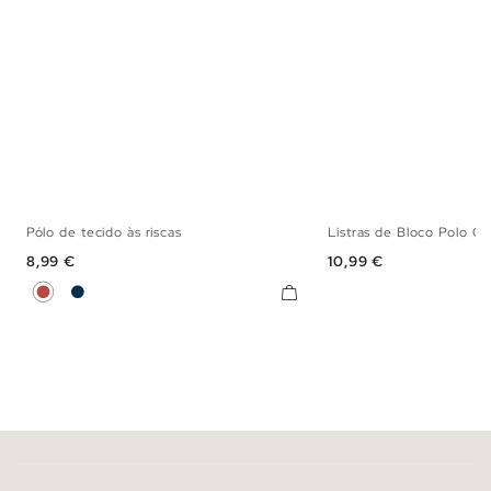
Pólo de tecido às riscas
Listras de Bloco Polo Co
S
M
L
XL
XXL
S
M
L
X
Preço
Preço
8,99 €
10,99 €
Terracota
Azul Marinho