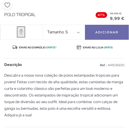
18,99 €
POLO TROPICAL
47%
9,99 €
Tamanho
S
ADICIONAR
ENVIO AO DOMICÍLIO
GRÁTIS*
ENVIO AO LOJA
GRÁTIS
Descrição
Ref. :
441506695
Descubra a nossa nova coleção de polos estampadas tropicais para
jovens! Feitas com tecido de alta qualidade, estas camisetas de manga
curta e colarinho clássico são perfeitas para um look moderno e
descontraído. Os estampados de inspiração tropical adicionam um
toque de diversão ao seu outfit. Ideal para combinar com calças de
ganga ou bermudas, esta polo é uma escolha versátil e estilosa.
Adquira já a sua!