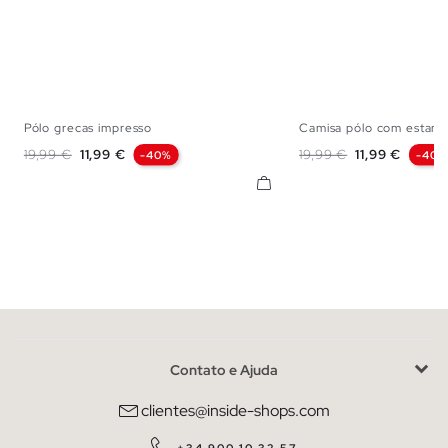
Pólo grecas impresso
Camisa pólo com estamp
S
M
L
XL
XXL
S
M
L
X
Preço normal
Preço
Preço normal
Preço
19,99 €
11,99 €
19,99 €
11,99 €
-40%
-40%
Contato e Ajuda
clientes@inside-shops.com