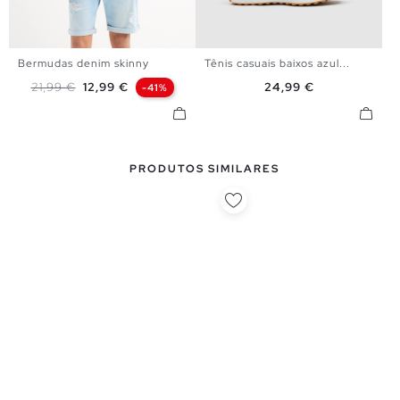
Bermudas denim skinny
Tênis casuais baixos azul...
36
38
40
42
44
46
39
40
41
42
43
44
Preço normal
Preço
Preço
21,99 €
12,99 €
24,99 €
-41%
48
45
PRODUTOS SIMILARES