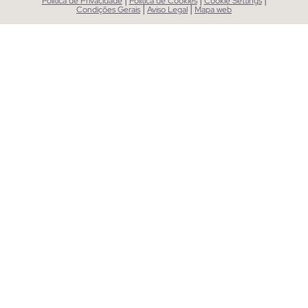
Política de Privacidade
Política de Cookies
Cookie Settings
|
|
Condições Gerais
Aviso Legal
Mapa web